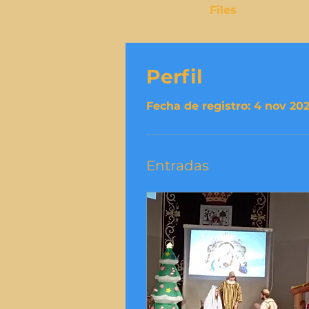
Profile
Files
Perfil
Fecha de registro: 4 nov 20
Entradas