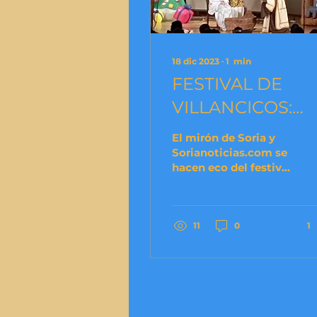
18 dic 2023
∙
1
min
FESTIVAL DE
VILLANCICOS:
SOMOS NOTICIA
El mirón de Soria y
Sorianoticias.com se
hacen eco del festival
de villancicos 2023,
dentro del aniversario
de los 800 años del
primer...
11
0
1