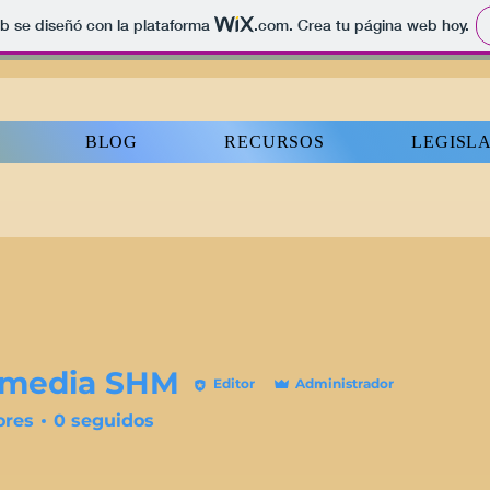
b se diseñó con la plataforma
.com
. Crea tu página web hoy.
BLOG
RECURSOS
LEGISL
imedia SHM
Editor
Administrador
ores
0
seguidos