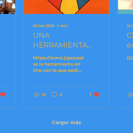
22 nov 2023
∙
1
min
15 
UNA
C
HERRAMIENTA
e
DIGITAL PARA LA
https://www.jigsawplanet.com
GU
CLASE DE RELI
es la herramienta on
line con la que podrás
hacer infinitos
puzzles con las
imágenes que tu
elijas, las...
12
0
1
Cargar más