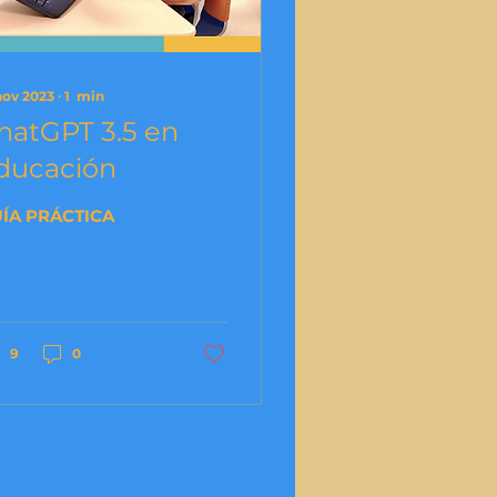
nov 2023
∙
1
min
hatGPT 3.5 en
ducación
ÍA PRÁCTICA
9
0